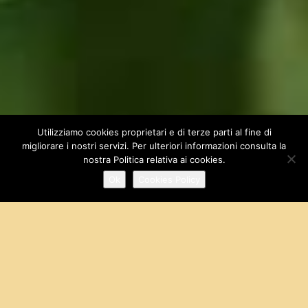
Utilizziamo cookies proprietari e di terze parti al fine di
migliorare i nostri servizi. Per ulteriori informazioni consulta la
nostra Politica relativa ai cookies.
Ok
Cookies Policy
Our History...